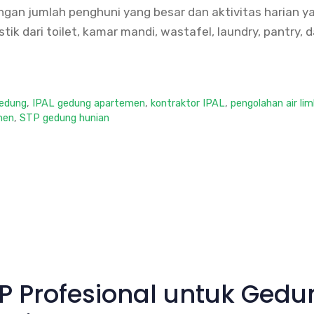
ngan jumlah penghuni yang besar dan aktivitas harian 
 dari toilet, kamar mandi, wastafel, laundry, pantry, dap
gedung
,
IPAL gedung apartemen
,
kontraktor IPAL
,
pengolahan air li
men
,
STP gedung hunian
P Profesional untuk Gedun