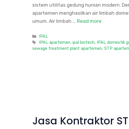
sistem utilitas gedung hunian modern. De
apartemen menghasilkan air limbah domestik
umum. Air limbah …
Read more
Categories
IPAL
Tags
IPAL apartemen
,
ipal biotech
,
IPAL domestik 
sewage treatment plant apartemen
,
STP aparte
Jasa Kontraktor ST