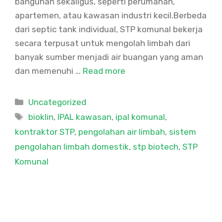
bangunan sekaligus, seperti perumahan,
apartemen, atau kawasan industri kecil.Berbeda
dari septic tank individual, STP komunal bekerja
secara terpusat untuk mengolah limbah dari
banyak sumber menjadi air buangan yang aman
dan memenuhi …
Read more
Categories
Uncategorized
Tags
bioklin
,
IPAL kawasan
,
ipal komunal
,
kontraktor STP
,
pengolahan air limbah
,
sistem
pengolahan limbah domestik
,
stp biotech
,
STP
Komunal