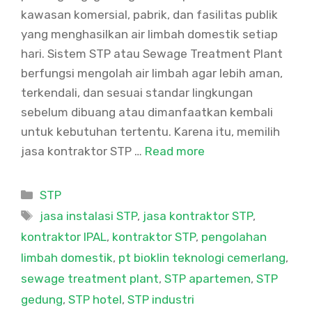
kawasan komersial, pabrik, dan fasilitas publik
yang menghasilkan air limbah domestik setiap
hari. Sistem STP atau Sewage Treatment Plant
berfungsi mengolah air limbah agar lebih aman,
terkendali, dan sesuai standar lingkungan
sebelum dibuang atau dimanfaatkan kembali
untuk kebutuhan tertentu. Karena itu, memilih
jasa kontraktor STP …
Read more
Categories
STP
Tags
jasa instalasi STP
,
jasa kontraktor STP
,
kontraktor IPAL
,
kontraktor STP
,
pengolahan
limbah domestik
,
pt bioklin teknologi cemerlang
,
sewage treatment plant
,
STP apartemen
,
STP
gedung
,
STP hotel
,
STP industri