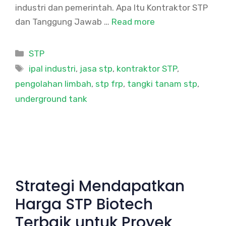
industri dan pemerintah. Apa Itu Kontraktor STP
dan Tanggung Jawab …
Read more
Categories
STP
Tags
ipal industri
,
jasa stp
,
kontraktor STP
,
pengolahan limbah
,
stp frp
,
tangki tanam stp
,
underground tank
Strategi Mendapatkan
Harga STP Biotech
Terbaik untuk Proyek