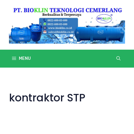
Skip
to
content
MENU
kontraktor STP