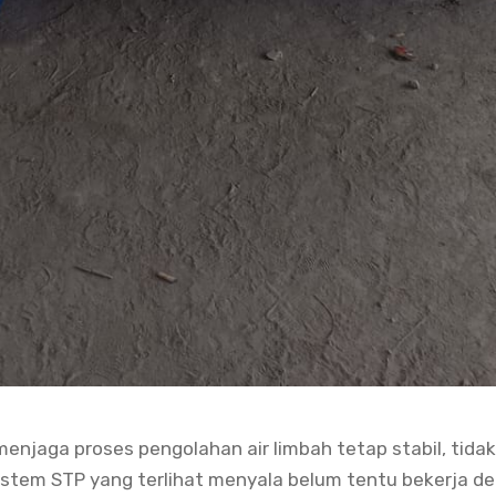
enjaga proses pengolahan air limbah tetap stabil, tid
istem STP yang terlihat menyala belum tentu bekerja den