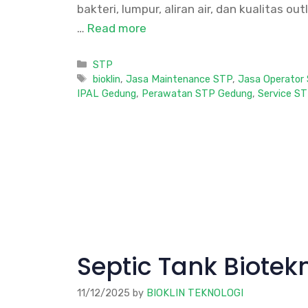
bakteri, lumpur, aliran air, dan kualitas 
…
Read more
Categories
STP
Tags
bioklin
,
Jasa Maintenance STP
,
Jasa Operator
IPAL Gedung
,
Perawatan STP Gedung
,
Service S
Septic Tank Biote
11/12/2025
by
BIOKLIN TEKNOLOGI