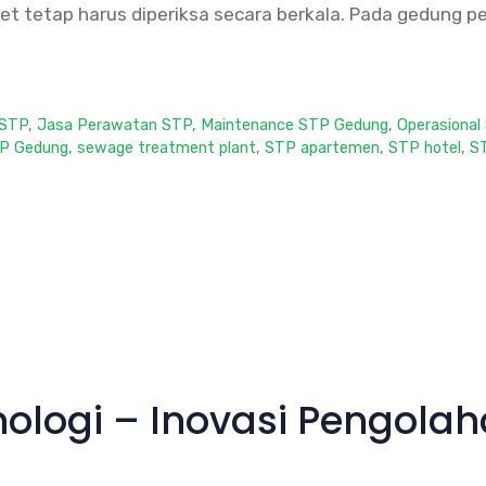
outlet tetap harus diperiksa secara berkala. Pada gedung 
 STP
,
Jasa Perawatan STP
,
Maintenance STP Gedung
,
Operasional
TP Gedung
,
sewage treatment plant
,
STP apartemen
,
STP hotel
,
S
knologi – Inovasi Pengol