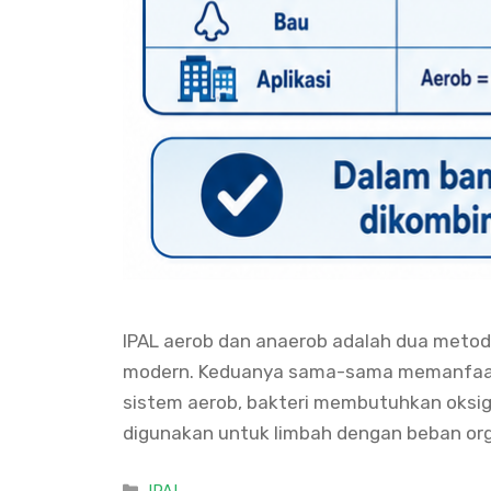
IPAL aerob dan anaerob adalah dua meto
modern. Keduanya sama-sama memanfaatka
sistem aerob, bakteri membutuhkan oksig
digunakan untuk limbah dengan beban or
Categories
IPAL