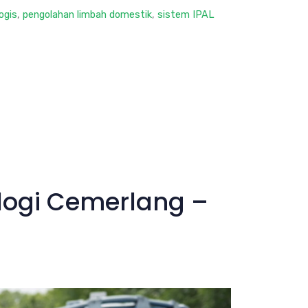
ogis
,
pengolahan limbah domestik
,
sistem IPAL
ologi Cemerlang –