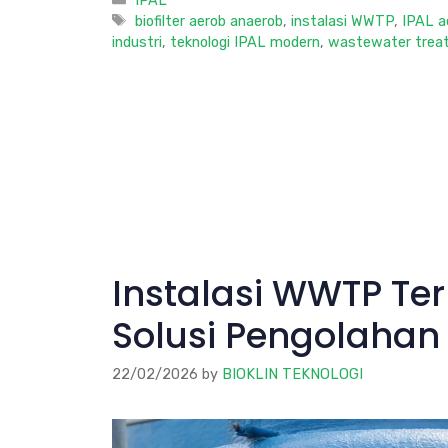
Tags
biofilter aerob anaerob
,
instalasi WWTP
,
IPAL a
industri
,
teknologi IPAL modern
,
wastewater trea
Instalasi WWTP Ter
Solusi Pengolahan
22/02/2026
by
BIOKLIN TEKNOLOGI