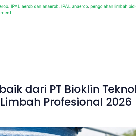
erob
,
IPAL aerob dan anaerob
,
IPAL anaerob
,
pengolahan limbah biol
tment
baik dari PT Bioklin Tekn
 Limbah Profesional 2026