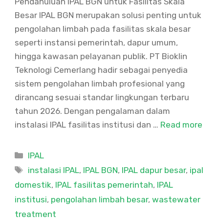
Pendahuluan IPAL BGN untuk Fasilitas Skala
Besar IPAL BGN merupakan solusi penting untuk
pengolahan limbah pada fasilitas skala besar
seperti instansi pemerintah, dapur umum,
hingga kawasan pelayanan publik. PT Bioklin
Teknologi Cemerlang hadir sebagai penyedia
sistem pengolahan limbah profesional yang
dirancang sesuai standar lingkungan terbaru
tahun 2026. Dengan pengalaman dalam
instalasi IPAL fasilitas institusi dan …
Read more
Categories
IPAL
Tags
instalasi IPAL
,
IPAL BGN
,
IPAL dapur besar
,
ipal
domestik
,
IPAL fasilitas pemerintah
,
IPAL
institusi
,
pengolahan limbah besar
,
wastewater
treatment