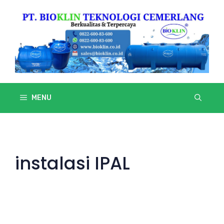
Skip
to
content
MENU
instalasi IPAL