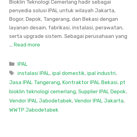
Bioklin Teknologi Cemerlang hadir sebagai
penyedia solusi IPAL untuk wilayah Jakarta,
Bogor, Depok, Tangerang, dan Bekasi dengan
layanan desain, fabrikasi, instalasi, perawatan,
serta upgrade sistem. Sebagai perusahaan yang
…
Read more
Categories
IPAL
Tags
instalasi IPAL
,
ipal domestik
,
ipal industri
,
Jasa IPAL Tangerang
,
Kontraktor IPAL Bekasi
,
pt
bioklin teknologi cemerlang
,
Supplier IPAL Depok
,
Vendor IPAL Jabodetabek
,
Vendor IPAL Jakarta
,
WWTP Jabodetabek