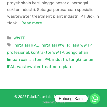
proyek skala kecil hingga besar di berbagai
sektor industri. Sebagai perusahaan spesialis
wastewater treatment plant industri, PT Bioklin
tidak …
Read more
Categories
WWTP
Tags
instalasi IPAL
,
instalasi WWTP
,
jasa WWTP
profesional
,
kontraktor WWTP
,
pengolahan
limbah cair
,
sistem IPAL industri
,
tangki tanam
IPAL
,
wastewater treatment plant
© 2026 Pabrik Resmi dan Harga Terbaik
• Built with
Hubungi Kami
GeneratePress