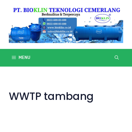
Skip
to
content
MENU
WWTP tambang