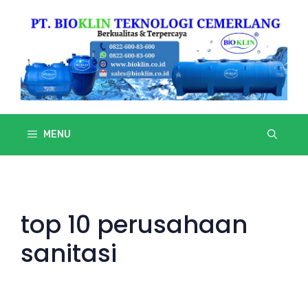
Skip
to
content
MENU
top 10 perusahaan
sanitasi