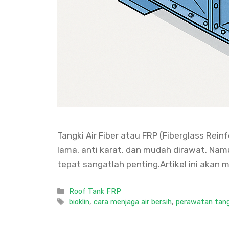
Tangki Air Fiber atau FRP (Fiberglass Rei
lama, anti karat, dan mudah dirawat. Namu
tepat sangatlah penting.Artikel ini akan 
Categories
Roof Tank FRP
Tags
bioklin
,
cara menjaga air bersih
,
perawatan tangk