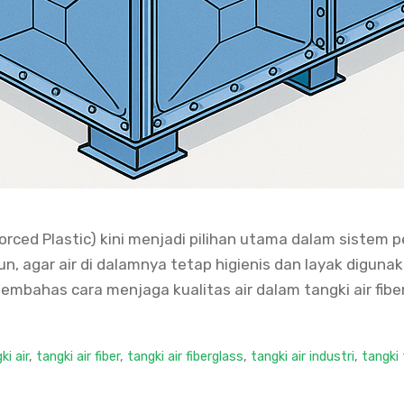
nforced Plastic) kini menjadi pilihan utama dalam siste
n, agar air di dalamnya tetap higienis dan layak digun
membahas cara menjaga kualitas air dalam tangki air fibe
i air
,
tangki air fiber
,
tangki air fiberglass
,
tangki air industri
,
tangki 