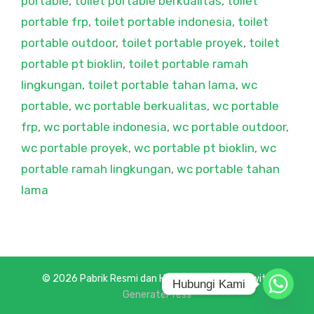
portable
,
toilet portable berkualitas
,
toilet
portable frp
,
toilet portable indonesia
,
toilet
portable outdoor
,
toilet portable proyek
,
toilet
portable pt bioklin
,
toilet portable ramah
lingkungan
,
toilet portable tahan lama
,
wc
portable
,
wc portable berkualitas
,
wc portable
frp
,
wc portable indonesia
,
wc portable outdoor
,
wc portable proyek
,
wc portable pt bioklin
,
wc
portable ramah lingkungan
,
wc portable tahan
lama
© 2026 Pabrik Resmi dan Harga Terbaik
• Built with
Hubungi Kami
GeneratePress