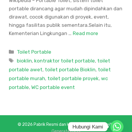
Wikipedia – Portable Toilet, sistem toilet
portable dirancang agar mudah dipindahkan dan
dirawat, cocok digunakan di proyek, event,
hingga fasilitas publik sementara.Selain itu,
Kementerian Lingkungan …
Read more
Categories
Toilet Portable
Tags
bioklin
,
kontraktor toilet portable
,
toilet
portable awet
,
toilet portable Bioklin
,
toilet
portable murah
,
toilet portable proyek
,
wc
portable
,
WC portable event
© 2026 Pabrik Resmi dan Harga Terbaik
• Built with
Hubungi Kami
GeneratePress