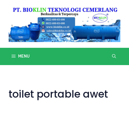
Skip
to
content
MENU
toilet portable awet