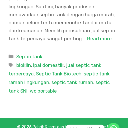
lingkungan. Saat ini, banyak produsen
menawarkan septic tank dengan harga murah,
namun belum tentu memenuhi standar mutu
dan keamanan. Memilih perusahaan jual septic
tank terpercaya sangat penting …
Read more
Categories
Septic tank
Tags
bioklin
,
ipal domestik
,
jual septic tank
terpercaya
,
Septic Tank Biotech
,
septic tank
ramah lingkungan
,
septic tank rumah
,
septic
tank SNI
,
wc portable
© 2026 Pabrik Resmi dan Harga Terbaik
• Built with