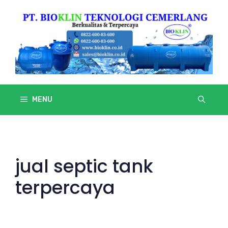
Skip
to
content
MENU
jual septic tank
terpercaya