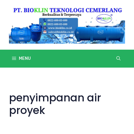
Skip
to
content
MENU
penyimpanan air
proyek