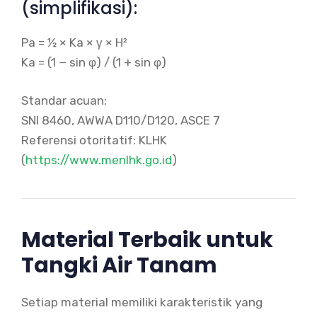
(simplifikasi):
Pa = ½ × Ka × γ × H²
Ka = (1 − sin φ) / (1 + sin φ)
Standar acuan:
SNI 8460, AWWA D110/D120, ASCE 7
Referensi otoritatif: KLHK
(
https://www.menlhk.go.id
)
Material Terbaik untuk
Tangki Air Tanam
Setiap material memiliki karakteristik yang